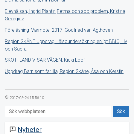
Elevhälsan, Ingrid Plantin
Fetma och soc problem,
Kristina
Georgiev
Föreläsning_Varmote_2017,
Godfried van Agthoven
Region SKÅNE Uppdrag Hälsoundersökning enligt BBIC, Liv
och Saera
SKOTTLAND VISAR VÄGEN, Kicki Lööf
Uppdrag Barn som far illa, Region Skåne, Åsa och Kerstin
access_time
2017-05-24 15:56:10
Nyheter
announcement