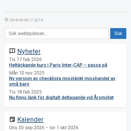
access_time
2016-03-06 17:32:13
Nyheter
announcement
Tis 17 feb 2026
Heltäckande kurs i Paris Inter-CAP – passa på
Mån 10 nov 2025
Ny version av checklista misstänkt misshandel av
små barn
Tis 18 feb 2025
Nu finns länk för digitalt deltagande vid Årsmötet
Kalender
event
Ons 30 sep 2026 – tor 1 okt 2026