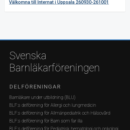
Välkomna till Internat i Uppsala 260930-261001
Svenska
Barnläkarföreningen
DELFÖRENINGAR
Barnläkare under utbildning (BLU)
BLF:s delförening för Allergi och lungmedicin
BLF:s delförening för Allmänpediatrik och Hälsovård
BLF:s delförening för Barn som far illa
BLF:s delförening för Pediatrisk hematologi och onkologi