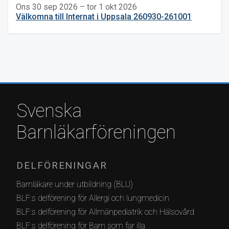
Ons 30 sep 2026 – tor 1 okt 2026
Välkomna till Internat i Uppsala 260930-261001
Svenska
Barnläkarföreningen
DELFÖRENINGAR
Barnläkare under utbildning (BLU)
BLF:s delförening för Allergi och lungmedicin
BLF:s delförening för Allmänpediatrik och Hälsovård
BLF:s delförening för Barn som far illa