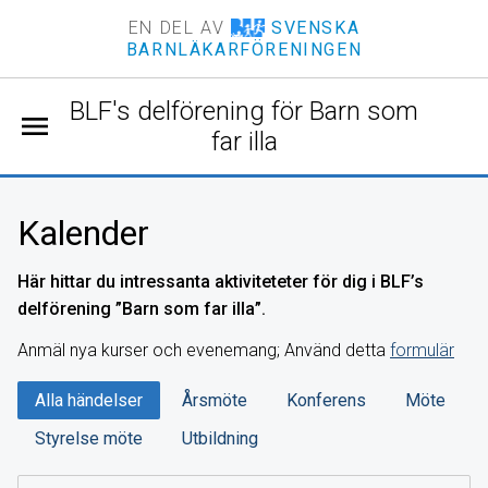
EN DEL AV
SVENSKA
BARNLÄKARFÖRENINGEN
BLF's delförening för Barn som
menu
far illa
Kalender
Här hittar du intressanta aktiviteteter för dig i BLF’s
delförening ”Barn som far illa”.
Anmäl nya kurser och evenemang; Använd detta
formulär
Alla händelser
Årsmöte
Konferens
Möte
Styrelse möte
Utbildning