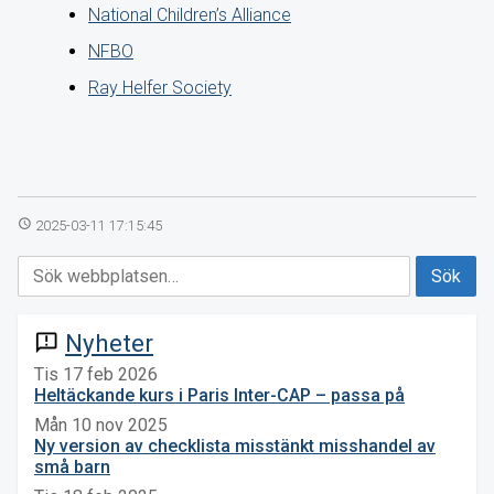
National Children’s Alliance
NFBO
Ray Helfer Society
access_time
2025-03-11 17:15:45
Nyheter
announcement
Tis 17 feb 2026
Heltäckande kurs i Paris Inter-CAP – passa på
Mån 10 nov 2025
Ny version av checklista misstänkt misshandel av
små barn