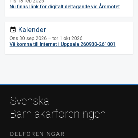
Tis 18 feb 2025
Nu finns länk för digitalt deltagande vid Årsmötet
Kalender
event
Ons 30 sep 2026 – tor 1 okt 2026
Välkomna till Internat i Uppsala 260930-261001
Svenska
Barnläkarföreningen
DELFÖRENINGAR