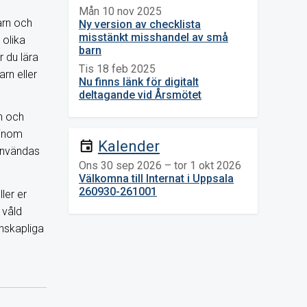
Mån 10 nov 2025
arn och
Ny version av checklista
misstänkt misshandel av små
 olika
barn
 du lära
Tis 18 feb 2025
rn eller
Nu finns länk för digitalt
deltagande vid Årsmötet
rn och
 inom
Kalender
event
användas
Ons 30 sep 2026 – tor 1 okt 2026
Välkomna till Internat i Uppsala
260930-261001
ler er
 våld
nskapliga