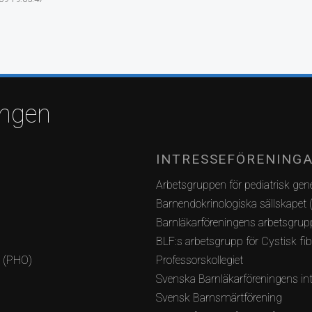
ingen
INTRESSEFÖRENING
Arbetsgruppen för pediatrisk gene
Barnendokrinologiska sällskapet 
Barnläkarföreningens arbetsgrupp
BLF:s arbetsgrupp för Cystisk fi
i (PHO)
Professorskollegiet
Svenska Barnläkarföreningens int
Svensk Barnsmärtförening