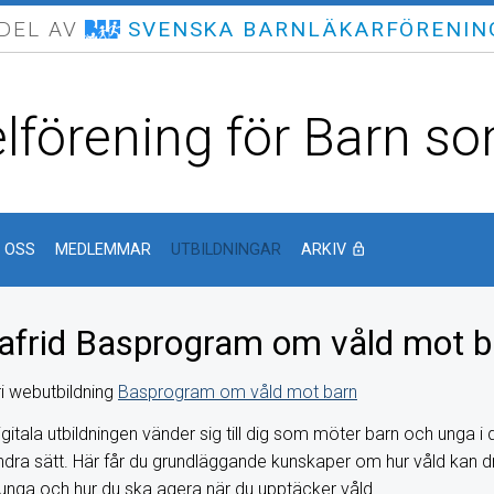
 DEL AV
SVENSKA BARNLÄKARFÖRENIN
lförening för Barn som
 OSS
MEDLEMMAR
UTBILDNINGAR
ARKIV
lock_outline
afrid Basprogram om våld mot b
i webutbildning
Basprogram om våld mot barn
gitala utbildningen vänder sig till dig som möter barn och unga i d
andra sätt. Här får du grundläggande kunskaper om hur våld kan 
unga och hur du ska agera när du upptäcker våld.