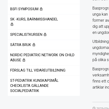
Basprogr
BSFI SYMPOSIUM
lock_outline
unga kan u
SK -KURS, BARNMISSHANDEL
former av
lock_outline
dig att u
en ungdom 
SPECIALISTKURSEN
lock_outline
Utbildning
SÄTRA BRUK
lock_outline
ungdomar.
myndighet
NORDIC PEDIATRIC NETWORK ON CHILD
på olika s
ABUSE
lock_outline
Basprogra
FÖRSLAG TILL VIDAREUTBILDNING
verksamh
ST-PEDIATRIK KUNSKAPSMÅL
finns ett
CHECKLISTA GÄLLANDE
artiklar 
SOCIALPEDIATRIK
access_time
2023-03-