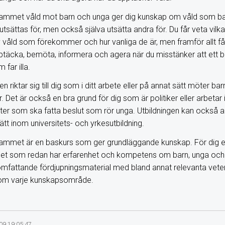
ammet våld mot barn och unga ger dig kunskap om våld som b
tsättas för, men också själva utsätta andra för. Du får veta vilka
 våld som förekommer och hur vanliga de är, men framför allt får
pptäcka, bemöta, informera och agera när du misstänker att ett ba
far illa.
en riktar sig till dig som i ditt arbete eller på annat sätt möter ba
 Det är också en bra grund för dig som är politiker eller arbetar
er som ska fatta beslut som rör unga. Utbildningen kan också 
ätt inom universitets- och yrkesutbildning.
mmet är en baskurs som ger grundläggande kunskap. För dig el
et som redan har erfarenhet och kompetens om barn, unga och
 omfattande fördjupningsmaterial med bland annat relevanta vete
inom varje kunskapsområde.
09 19:05:47