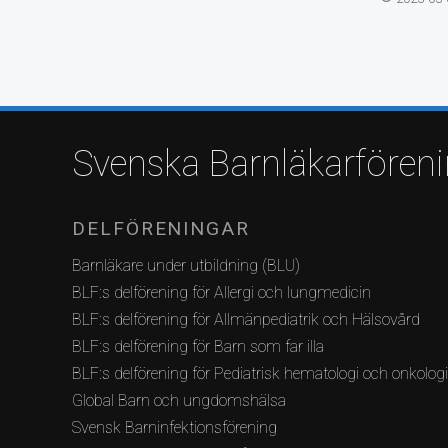
Svenska Barnläkarfören
DELFÖRENINGAR
Barnläkare under utbildning (BLU)
BLF:s delförening för Allergi och lungmedicin
BLF:s delförening för Allmänpediatrik och Hälsovård
BLF:s delförening för Barn som far illa
BLF:s delförening för Pediatrisk hematologi och onkolog
Global Barn och ungdomshälsa
Svensk Barninfektionsförening