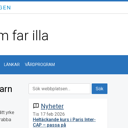
GEN
 far illa
LÄNKAR
VÅRDPROGRAM
arn
Nyheter
announcement
itt yrke
Tis 17 feb 2026
drabba
Heltäckande kurs i Paris Inter-
CAP – passa på