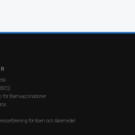
AR
tik
(BES)
 för Barnvaccinationer
bros
resseförening för Barn och läkemedel