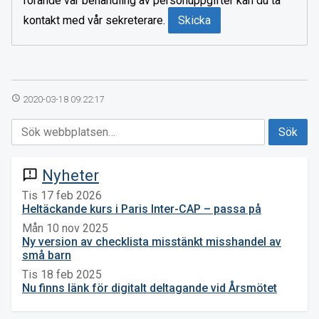
rörande vår behandling av personuppgifter kan du ta
kontakt med vår sekreterare.
access_time
2020-03-18 09:22:17
Nyheter
announcement
Tis 17 feb 2026
Heltäckande kurs i Paris Inter-CAP – passa på
Mån 10 nov 2025
Ny version av checklista misstänkt misshandel av
små barn
Tis 18 feb 2025
Nu finns länk för digitalt deltagande vid Årsmötet