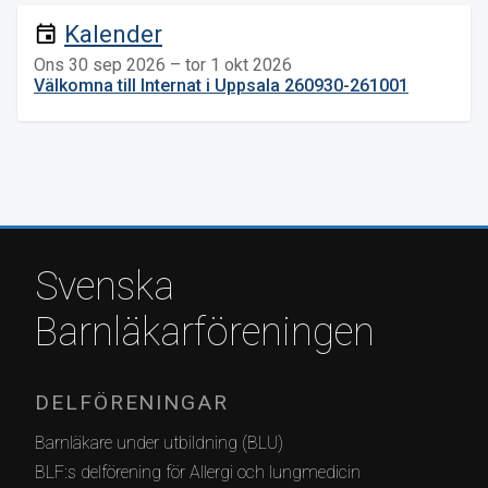
Kalender
event
Ons 30 sep 2026 – tor 1 okt 2026
Välkomna till Internat i Uppsala 260930-261001
Svenska
Barnläkarföreningen
DELFÖRENINGAR
Barnläkare under utbildning (BLU)
BLF:s delförening för Allergi och lungmedicin