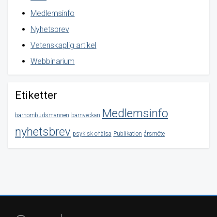
Medlemsinfo
Nyhetsbrev
Vetenskaplig artikel
Webbinarium
Etiketter
Medlemsinfo
barnombudsmannen
barnveckan
nyhetsbrev
psykisk ohälsa
Publikation
årsmöte