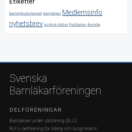
Etiketter
Medlemsinfo
barnombudsmannen
barnveckan
nyhetsbrev
psykisk ohälsa
Publikation
årsmöte
Svenska
Barnläkarföreningen
DELFÖRENINGAR
Barnläkare under utbildning (BLU)
BLF:s delförening för Allergi och lungmedicin