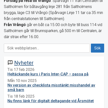
Förslag på resa till Vrångö
: Spårvagn 11 från Centralen till
Saltholmen för båtavgång linje 281 från Saltholmens
brygga, läge C3 till Vrångö (Spårvagn Linje 11 tar ca 35 min
från centralstationen till Saltholmen).
Från Vrångö
går en båt ca 15.00 och byte till buss 114 vid
Saltholmen går till Brunnsparken, gå 500 m till Centralen, är
där strax efter 16.00.
Nyheter
announcement
Tis 17 feb 2026
Heltäckande kurs i Paris Inter-CAP – passa på
Mån 10 nov 2025
Ny version av checklista misstänkt misshandel av
små barn
Tis 18 feb 2025
Nu finns länk för digitalt deltagande vid Årsmötet