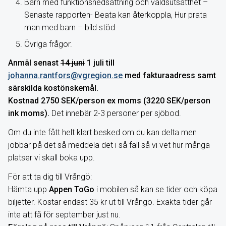
Barn med funktionsnedsättning och våldsutsatthet –
Senaste rapporten- Beata kan återkoppla, Hur prata
man med barn – bild stöd
Övriga frågor.
Anmäl senast
14 juni
1 juli till
johanna.rantfors@vgregion.se
med fakturaadress samt
särskilda kostönskemål.
Kostnad
2750 SEK/person ex moms (3220 SEK/person
ink moms).
Det innebär 2-3 personer per sjöbod.
Om du inte fått helt klart besked om du kan delta men
jobbar på det så meddela det i så fall så vi vet hur många
platser vi skall boka upp.
För att ta dig till Vrångö:
Hämta upp
Appen ToGo
i mobilen så kan se tider och köpa
biljetter. Kostar endast 35 kr ut till Vrångö. Exakta tider går
inte att få för september just nu.