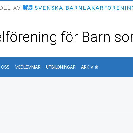
 DEL AV
SVENSKA BARNLÄKARFÖRENIN
lförening för Barn som
 OSS
MEDLEMMAR
UTBILDNINGAR
ARKIV
lock_outline