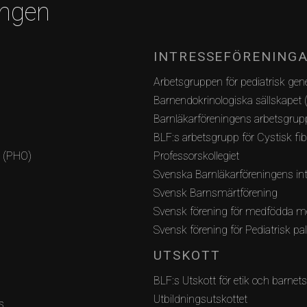
ingen
INTRESSEFÖRENING
Arbetsgruppen för pediatrisk gene
Barnendokrinologiska sällskapet 
Barnläkarföreningens arbetsgrupp
BLF:s arbetsgrupp för Cystisk fi
i (PHO)
Professorskollegiet
Svenska Barnläkarföreningens int
Svensk Barnsmärtförening
Svensk förening för medfödda m
Svensk förening för Pediatrisk pa
UTSKOTT
BLF:s Utskott för etik och barnets
Utbildningsutskottet
s