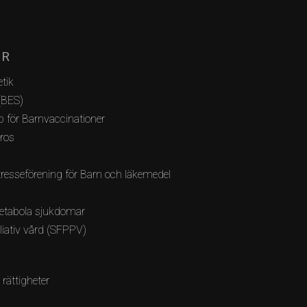
AR
tik
(BES)
 för Barnvaccinationer
bros
resseförening för Barn och läkemedel
etabola sjukdomar
lliativ vård (SFPPV)
 rättigheter