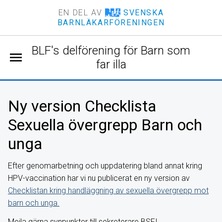
EN DEL AV
SVENSKA
BARNLÄKARFÖRENINGEN
BLF's delförening för Barn som
menu
far illa
Ny version Checklista
Sexuella övergrepp Barn och
unga
Efter genomarbetning och uppdatering bland annat kring
HPV-vaccination har vi nu publicerat en ny version av
Checklistan kring handläggning av sexuella övergrepp mot
barn och unga.
Mejla gärna synpunkter till sekreterare BSFI.