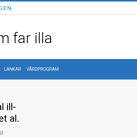
GEN
 far illa
LÄNKAR
VÅRDPROGRAM
ill-
t al.
to