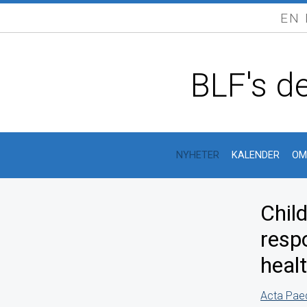
EN
BLF's de
NYHETER
KALENDER
OM
Child
respo
healt
Acta Paed