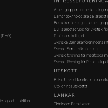
INTRESSEFÖRENING
Arbetsgruppen för pediatrisk gene
Barnendokrinologiska sällskapet 
Barnläkarföreningens arbetsgrupp
BLF:s arbetsgrupp för Cystisk fi
i (PHO)
Professorskollegiet
Svenska Barnläkarföreningens int
Svensk Barnsmärtförening
Svensk förening för medfödda m
Svensk förening för Pediatrisk pa
UTSKOTT
BLF:s Utskott för etik och barnets
Utbildningsutskottet
s
LÄNKAR
ologi och nutrition
Tidningen Barnläkaren