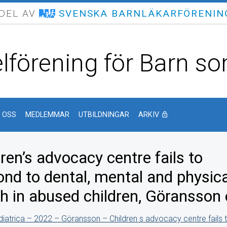
 DEL AV
SVENSKA BARNLÄKARFÖRENIN
lförening för Barn som
 OSS
MEDLEMMAR
UTBILDNINGAR
ARKIV
lock_outline
ren’s advocacy centre fails to
nd to dental, mental and physical 
h in abused children, Göransson e
iatrica – 2022 – Göransson – Children s advocacy centre fails 