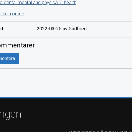
o dental mental and physical ill‐health
rtikeln online
ad
2022-03-25 av Godfried
mmentarer
entera
ingen