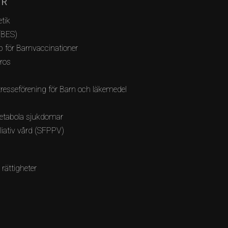
AR
tik
(BES)
 för Barnvaccinationer
bros
resseförening för Barn och läkemedel
etabola sjukdomar
lliativ vård (SFPPV)
 rättigheter