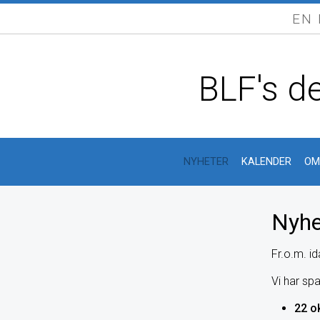
EN
BLF's de
NYHETER
KALENDER
OM
Nyhe
Fr.o.m. i
Vi har sp
22 o