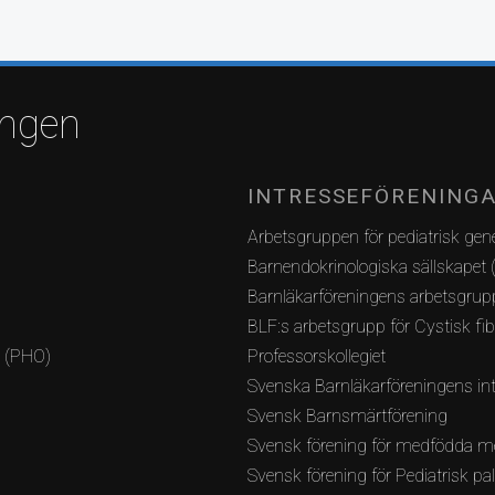
ingen
INTRESSEFÖRENING
Arbetsgruppen för pediatrisk gene
Barnendokrinologiska sällskapet 
Barnläkarföreningens arbetsgrupp
BLF:s arbetsgrupp för Cystisk fi
i (PHO)
Professorskollegiet
Svenska Barnläkarföreningens int
Svensk Barnsmärtförening
Svensk förening för medfödda m
Svensk förening för Pediatrisk pa