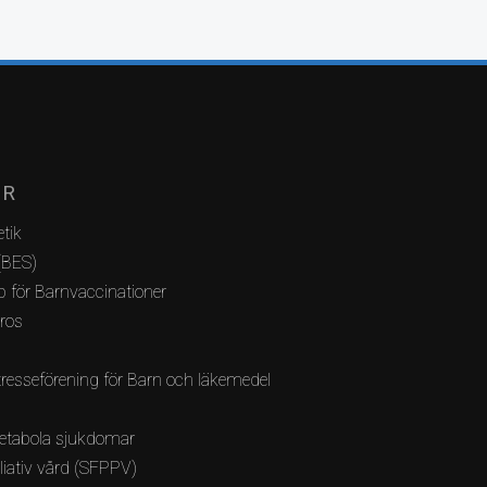
AR
tik
(BES)
 för Barnvaccinationer
bros
resseförening för Barn och läkemedel
etabola sjukdomar
lliativ vård (SFPPV)