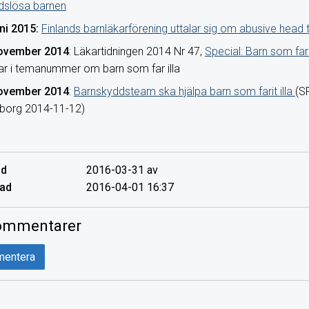
dslösa barnen
ni 2015:
Finlands barnläkarförening uttalar sig om abusive head
ovember 2014
: Läkartidningen 2014 Nr 47,
Special: Barn som far 
lar i temanummer om barn som far illa
ovember 2014
:
Barnskyddsteam ska hjälpa barn som farit illa
(S
borg 2014-11-12)
ad
2016-03-31 av
ad
2016-04-01 16:37
mmentarer
entera