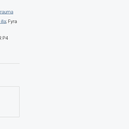
 trauma
illa
; Fyra
R P4