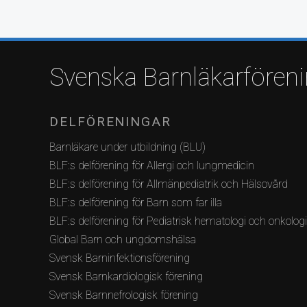
Svenska Barnläkarfören
DELFÖRENINGAR
Barnläkare under utbildning (BLU)
BLF:s delförening för Allergi och lungmedicin
BLF:s delförening för Allmänpediatrik och Hälsovård
BLF:s delförening för Barn som far illa
BLF:s delförening för Pediatrisk hematologi och onkolog
Global Barn och ungdomshälsa
Svensk Barninfektionsförening
Svensk Barnkardiologisk förening
Svensk Barnnefrologisk förening