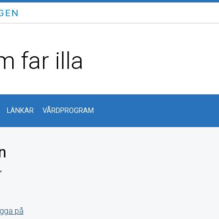
GEN
 far illa
LÄNKAR
VÅRDPROGRAM
n
”
igga på