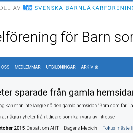
 DEL AV
SVENSKA BARNLÄKARFÖRENIN
lförening för Barn som
 OSS
MEDLEMMAR
UTBILDNINGAR
ARKIV
lock_outline
ter sparade från gamla hemsida
dag kan man inte längre nå den gamla hemsidan ”Barn som far illa
arat några nyheter från tidigare som kan vara av intresse
ktober 2015
: Debatt om AHT – Dagens Medicin –
Fokus måste l