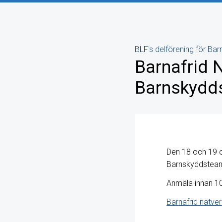
BLF's delförening för Barn
Barnafrid N
Barnskydd
Den 18 och 19 ok
Barnskyddsteam
Anmäla innan 10
Barnafrid nätve