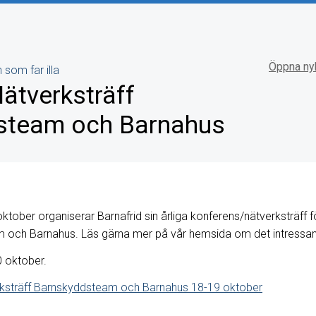
Öppna ny
 som far illa
ätverksträff
steam och Barnahus
tober organiserar Barnafrid sin årliga konferens/nätverksträff f
 och Barnahus. Läs gärna mer på vår hemsida om det intressa
 oktober.
rksträff Barnskyddsteam och Barnahus 18-19 oktober