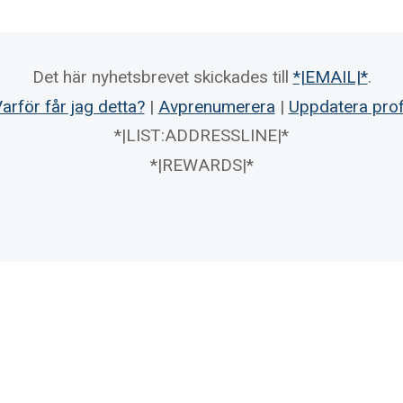
Det här nyhetsbrevet skickades till
*|EMAIL|*
.
arför får jag detta?
|
Avprenumerera
|
Uppdatera prof
*|LIST:ADDRESSLINE|*
*|REWARDS|*