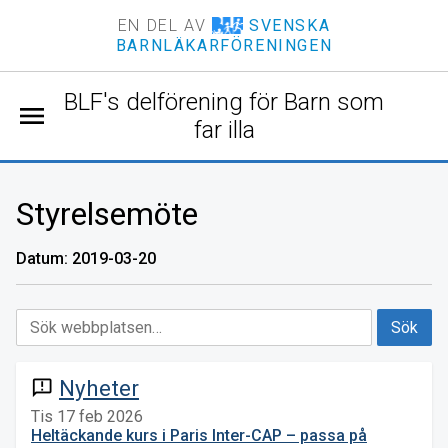
EN DEL AV
SVENSKA
BARNLÄKARFÖRENINGEN
BLF's delförening för Barn som
menu
far illa
Styrelsemöte
Datum: 2019-03-20
Nyheter
announcement
Tis 17 feb 2026
Heltäckande kurs i Paris Inter-CAP – passa på