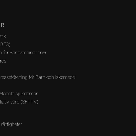
AR
tik
(BES)
 för Barnvaccinationer
bros
resseförening för Barn och läkemedel
etabola sjukdomar
lliativ vård (SFPPV)
 rättigheter