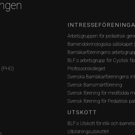
ingen
INTRESSEFÖRENING
Arbetsgruppen för pediatrisk gene
Barnendokrinologiska sällskapet 
Barnläkarföreningens arbetsgrupp
BLF:s arbetsgrupp för Cystisk fi
i (PHO)
Professorskollegiet
Svenska Barnläkarföreningens int
Svensk Barnsmärtförening
Svensk förening för medfödda m
Svensk förening för Pediatrisk pa
UTSKOTT
BLF:s Utskott för etik och barnets
Utbildningsutskottet
s