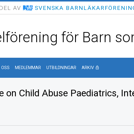
 DEL AV
SVENSKA BARNLÄKARFÖRENIN
lförening för Barn som
 OSS
MEDLEMMAR
UTBILDNINGAR
ARKIV
lock_outline
 on Child Abuse Paediatrics, Int