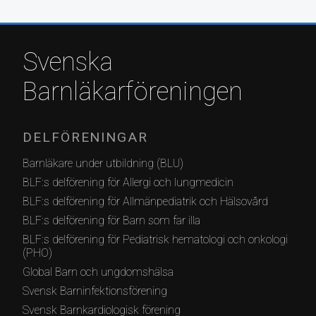
Svenska
Barnläkarföreningen
DELFÖRENINGAR
Barnläkare under utbildning (BLU)
BLF:s delförening för Allergi och lungmedicin
BLF:s delförening för Allmänpediatrik och Hälsovård
BLF:s delförening för Barn som far illa
BLF:s delförening för Pediatrisk hematologi och onkologi
(PHO)
Global Barn och ungdomshälsa
Svensk Barninfektionsförening
Svensk Barnkardiologisk förening