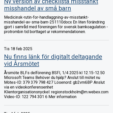
Ny version av checklista misstänkt
misshandel av små barn
Medicinsk-rutin-for-handlaggning-av-misstankt-
misshandel-av-sma-barn-251110docx En liten förändring
gjort i samråd med föreningen för svensk barnkoagulation -
protrombin tid borttaget ur rekommendationen.
Tis 18 feb 2025
Nu finns länk för digitalt deltagande
vid Årsmötet
Årsmöte BLFs delförening BSFI, 1/4 2025 kl 12.15-12.50
Microsoft Teams Behöver du hjälp? Anslut till mötet nu
Mötes-ID: 379 379 798 427 Lösenord: gb2vm6BP Anslut
via en videokonferensenhet
Klientorganisationsnyckel: regionstockholm@m.webex.com
Video-ID: 122 794 301 6 Mer information