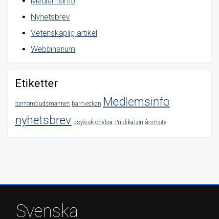
Medlemsinfo
Nyhetsbrev
Vetenskaplig artikel
Webbinarium
Etiketter
Medlemsinfo
barnombudsmannen
barnveckan
nyhetsbrev
psykisk ohälsa
Publikation
årsmöte
Svenska